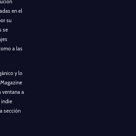
lución
adas en el
por su
s se
ajes
como a las
gánico y lo
2 Magazine
 ventana a
 indie
la sección