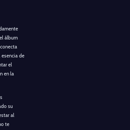
ndamente
del álbum
 conecta
a esencia de
tar el
n en la
os
ado su
star al
no te