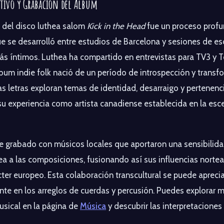
ativo y Grabación del Álbum
 del disco luthea salom
Kick in the Head
fue un proceso prof
e se desarrolló entre estudios de Barcelona y sesiones de esc
s íntimos. Luthea ha compartido en entrevistas para TV3 y T
bum indie folk nació de un período de introspección y transf
as letras exploran temas de identidad, desarraigo y pertenenci
su experiencia como artista canadiense establecida en la esc
e grabado con músicos locales que aportaron una sensibilid
a a las composiciones, fusionando así sus influencias norte
cter europeo. Esta colaboración transcultural se puede aprecia
te en los arreglos de cuerdas y percusión. Puedes explorar 
sical en la página de
Música
y descubrir las interpretaciones