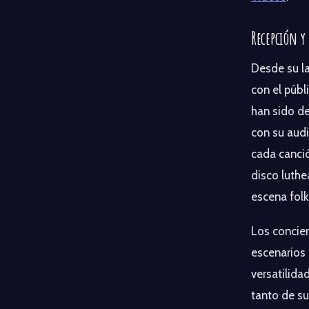
Recepción y
Desde su l
con el públ
han sido d
con su audi
cada canció
disco luthe
escena folk
Los concier
escenarios
versatilida
tanto de s