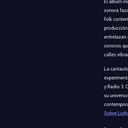
El álbum in
sonora fasc
folk contem
producción 
entrelazan 
sonoros qu
calles vibr
La cantauto
experiment
y Radio 3.
su universo
contemporán
Sobre Luth