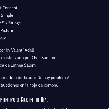
ct Concept
y Simple
e Six Strings
 Picture
row
or by Valentí Adell
 masterizado por Chris Badami
etra de Luthea Salom
 firmado o dedicado? No hay problema!
strucciones en la hoja de compra.
istintivo de Kick in the Head