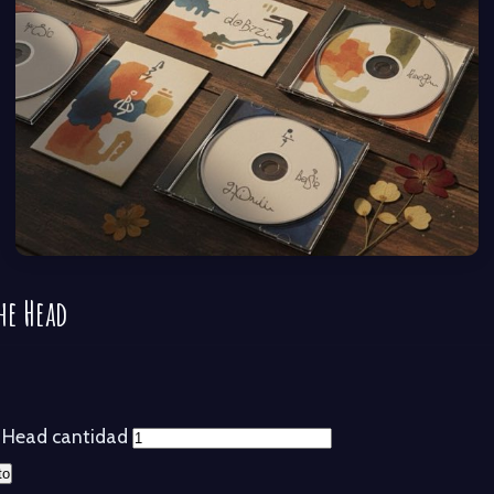
he Head
e Head cantidad
to