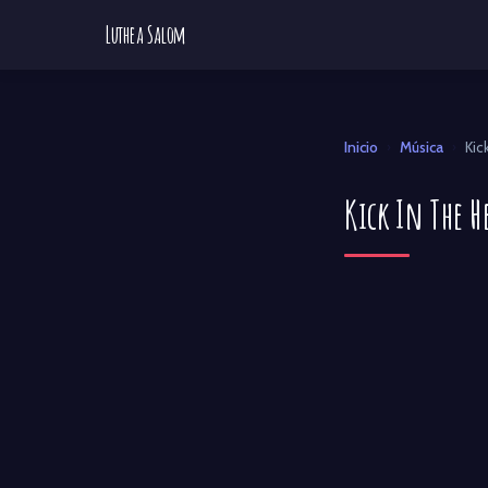
Luthea Salom
Inicio
Música
Kic
›
›
Kick In The H