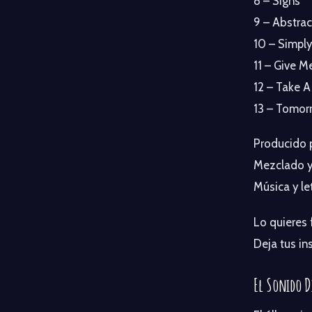
8 – Signs
9 – Abstra
10 – Simpl
11 – Give M
12 – Take A
13 – Tomor
Producido p
Mezclado y
Música y l
Lo quieres
Deja tus in
El Sonido D