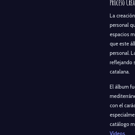
Proceso Cre
La creación
personal qu
espacios má
que este ál
personal. L
reflejando 
catalana.
El álbum fu
mediterráne
con el cará
especialmen
catálogo mu
Vídeos
.