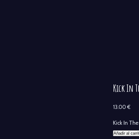
Kick In T
13.00
€
Kick In Th
Añadir al carri