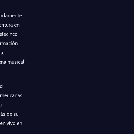
undamente
ritura en
elecinco
ormación
a,
ena musical
ad
americanas
r
más de su
 en vivo en