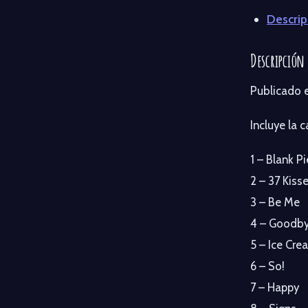
Descrip
Descripción
Publicado e
Incluye la 
1 – Blank P
2 – 37 Kiss
3 – Be Me
4 – Goodb
5 – Ice Cr
6 – So!
7 – Happy