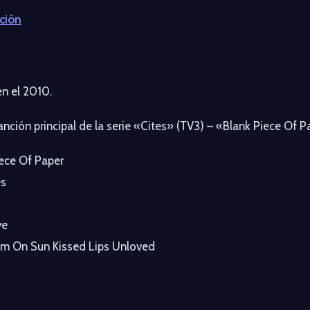
ción
n el 2010.
canción principal de la serie «Cites» (TV3) – «Blank Piece Of 
iece Of Paper
es
ye
eam On Sun Kissed Lips Unloved